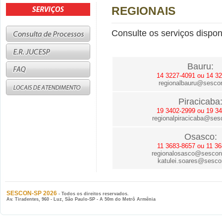
REGIONAIS
Consulte os serviços dispon
Bauru:
14 3227-4091 ou 14 3
regionalbauru@sescon
Piracicaba
19 3402-2999 ou 19 3
regionalpiracicaba@sesc
Osasco:
11 3683-8657 ou 11 3
regionalosasco@sescon.
katulei.soares@sescon
SESCON-SP 2026
- Todos os direitos reservados.
Av. Tiradentes, 960 - Luz, São Paulo-SP - A 50m do Metrô Armênia